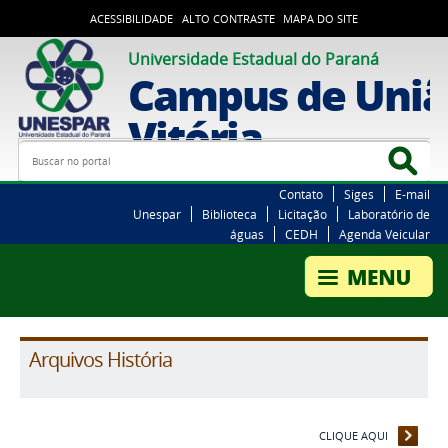
ACESSIBILIDADE
ALTO CONTRASTE
MAPA DO SITE
Universidade Estadual do Paraná
Campus de Uniã
Vitória
Busca
Bus
Contato
Siges
E-mail
Unespar
Biblioteca
Licitação
Laboratório de
águas
CEDH
Agenda Veicular
Arquivos História
CLIQUE AQUI