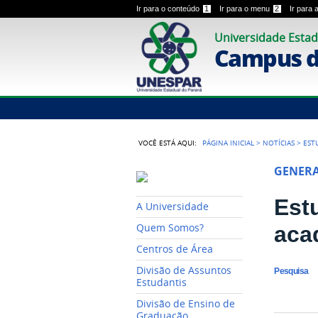
Ir para o conteúdo
1
Ir para o menu
2
Ir para
Universidade Estad
Campus de
VOCÊ ESTÁ AQUI:
PÁGINA INICIAL
>
NOTÍCIAS
>
EST
GENER
Est
A Universidade
aca
Quem Somos?
Centros de Área
Divisão de Assuntos
Pesquisa
Estudantis
Divisão de Ensino de
Graduação