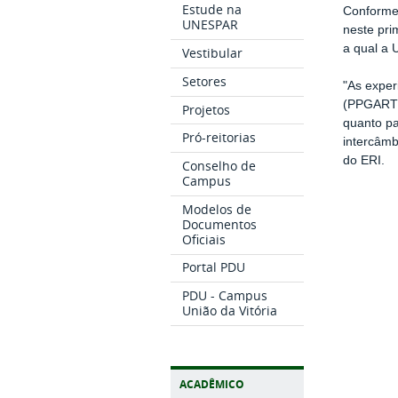
Estude na
Conforme 
UNESPAR
neste pri
a qual a 
Vestibular
Setores
"As exper
(PPGARTES
Projetos
quanto pa
Pró-reitorias
intercâmb
do ERI.
Conselho de
Campus
Modelos de
Documentos
Oficiais
Portal PDU
PDU - Campus
União da Vitória
ACADÊMICO