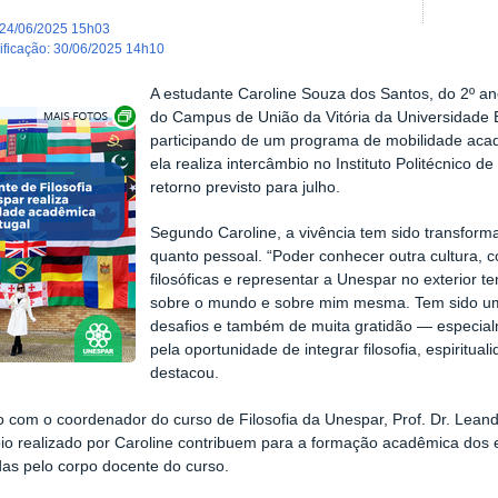
24/06/2025 15h03
dificação
:
30/06/2025 14h10
A estudante Caroline Souza dos Santos, do 2º ano
Exibir carrossel de imagens
do Campus de União da Vitória da Universidade 
participando de um programa de mobilidade acadê
ela realiza intercâmbio no Instituto Politécnico 
retorno previsto para julho.
Segundo Caroline, a vivência tem sido transform
quanto pessoal. “Poder conhecer outra cultura, c
filosóficas e representar a Unespar no exterior
sobre o mundo e sobre mim mesma. Tem sido um
desafios e também de muita gratidão — especial
pela oportunidade de integrar filosofia, espirituali
destacou.
 com o coordenador do curso de Filosofia da Unespar, Prof. Dr. Lean
io realizado por Caroline contribuem para a formação acadêmica dos e
das pelo corpo docente do curso.