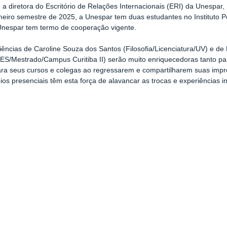
a diretora do Escritório de Relações Internacionais (ERI) da Unespar, P
meiro semestre de 2025, a Unespar tem duas estudantes no Instituto Po
Unespar tem termo de cooperação vigente.
iências de Caroline Souza dos Santos (Filosofia/Licenciatura/UV) e de
/Mestrado/Campus Curitiba II) serão muito enriquecedoras tanto para 
ra seus cursos e colegas ao regressarem e compartilharem suas imp
ios presenciais têm esta força de alavancar as trocas e experiências i