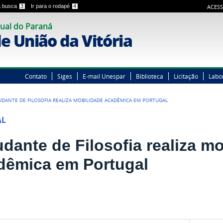
 a busca
3
Ir para o rodapé
4
ACESS
ual do Paraná
 União da Vitória
Contato
Siges
E-mail Unespar
Biblioteca
Licitação
Labo
UDANTE DE FILOSOFIA REALIZA MOBILIDADE ACADÊMICA EM PORTUGAL
AL
udante de Filosofia realiza m
dêmica em Portugal