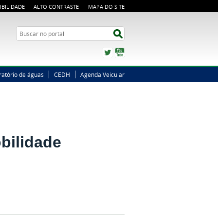
IBILIDADE
ALTO CONTRASTE
MAPA DO SITE
Busca
Buscar no portal
Twitter
YouTube
ratório de águas
CEDH
Agenda Veicular
obilidade