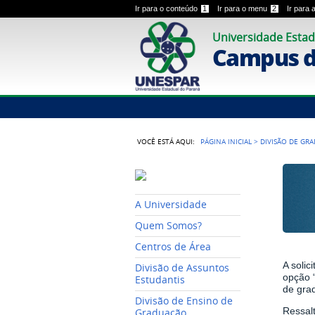
Ir para o conteúdo
1
Ir para o menu
2
Ir para
Universidade Estad
Campus de
VOCÊ ESTÁ AQUI:
PÁGINA INICIAL
>
DIVISÃO DE GR
A Universidade
Quem Somos?
Centros de Área
A solic
Divisão de Assuntos
opção 
Estudantis
de gra
Divisão de Ensino de
Ressal
Graduação