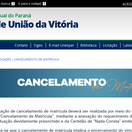
 a busca
3
Ir para o rodapé
4
ACESS
ual do Paraná
 União da Vitória
Contato
Siges
E-mail Unespar
Biblioteca
Licitação
Labo
ADUAÇÃO - CANCELAMENTO DE MATRÍCULA
itação de cancelamento de matrícula deverá ser realizada por meio do 
“Cancelamento de Matrícula”, mediante a anexação do requerimento d
duação devidamente preenchido e da Certidão de “Nada Consta” emiti
ta-se que o cancelamento de matrícula implica o encerramento do vín