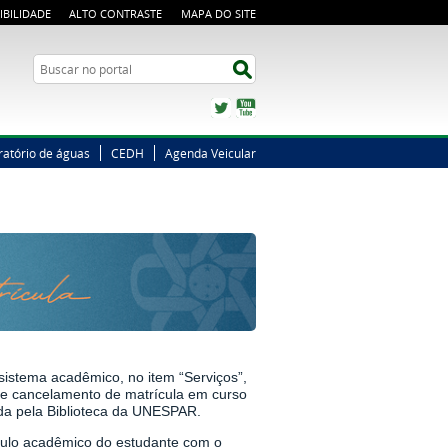
IBILIDADE
ALTO CONTRASTE
MAPA DO SITE
Busca
Buscar no portal
Twitter
YouTube
ratório de águas
CEDH
Agenda Veicular
sistema acadêmico, no item “Serviços”,
e cancelamento de matrícula em curso
da pela Biblioteca da UNESPAR.
culo acadêmico do estudante com o