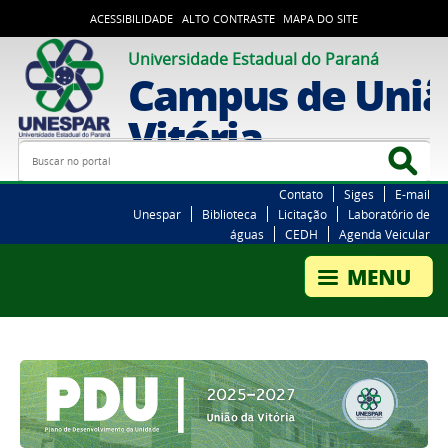
ACESSIBILIDADE
ALTO CONTRASTE
MAPA DO SITE
Universidade Estadual do Paraná
Campus de Uniã
Vitória
Busca
Bus
Contato
Siges
E-mail
Unespar
Biblioteca
Licitação
Laboratório de
águas
CEDH
Agenda Veicular