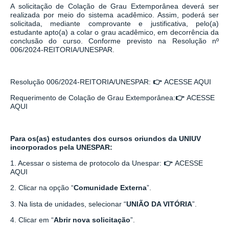
A solicitação de Colação de Grau Extemporânea deverá ser
realizada por meio do sistema acadêmico. Assim, poderá ser
solicitada, mediante comprovante e justificativa, pelo(a)
estudante apto(a) a colar o grau acadêmico, em decorrência da
conclusão do curso. Conforme previsto na Resolução nº
006/2024-REITORIA/UNESPAR.
Resolução 006/2024-REITORIA/UNESPAR:
👉
ACESSE AQUI
Requerimento de Colação de Grau Extemporânea:
👉
ACESSE
AQUI
Para os(as) estudantes dos cursos
oriundos da UNIUV
incorporados pela UNESPAR:
1. Acessar o sistema de protocolo da Unespar:
👉
ACESSE
AQUI
2. Clicar na opção “
Comunidade Externa
”.
3. Na lista de unidades, selecionar “
UNIÃO DA VITÓRIA
”.
4. Clicar em “
Abrir nova solicitação
”.