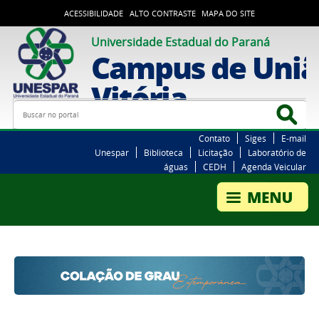
ACESSIBILIDADE
ALTO CONTRASTE
MAPA DO SITE
Universidade Estadual do Paraná
Campus de Uniã
Vitória
Busca
Bus
Contato
Siges
E-mail
Unespar
Biblioteca
Licitação
Laboratório de
águas
CEDH
Agenda Veicular