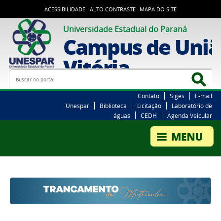
ACESSIBILIDADE
ALTO CONTRASTE
MAPA DO SITE
Universidade Estadual do Paraná
Campus de Uniã
Vitória
Busca
Bus
Contato
Siges
E-mail
Unespar
Biblioteca
Licitação
Laboratório de
águas
CEDH
Agenda Veicular