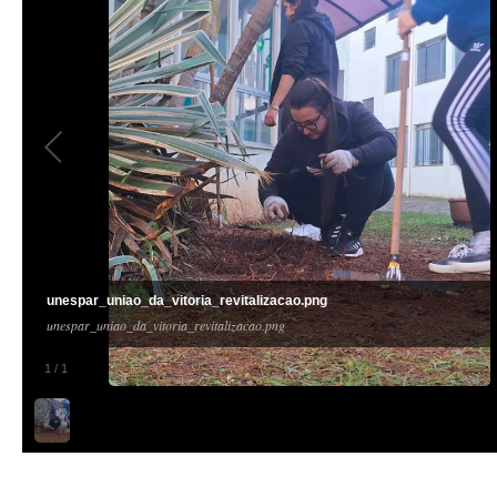
unespar_uniao_da_vitoria_revitalizacao.png
unespar_uniao_da_vitoria_revitalizacao.png
1
/
1