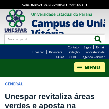
ACESSIBILIDADE
ALTO CONTRASTE
MAPA DO SITE
Universidade Estadual do Paraná
Campus de Uniã
Vitória
Busca
Bus
Contato
Siges
E-mail
Unespar
Biblioteca
Licitação
Laboratório de
águas
CEDH
Agenda Veicular
GENERAL
Unespar revitaliza áreas
verdes e aposta na