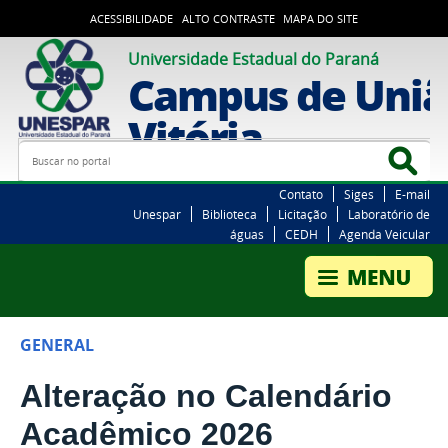
ACESSIBILIDADE
ALTO CONTRASTE
MAPA DO SITE
Universidade Estadual do Paraná
Campus de Uniã
Vitória
Busca
Bus
Contato
Siges
E-mail
Unespar
Biblioteca
Licitação
Laboratório de
águas
CEDH
Agenda Veicular
GENERAL
Alteração no Calendário
Acadêmico 2026