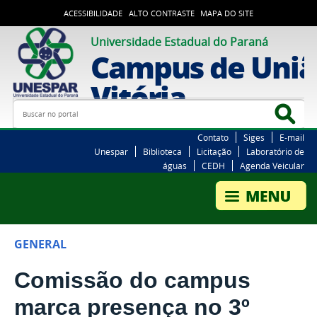
ACESSIBILIDADE
ALTO CONTRASTE
MAPA DO SITE
Universidade Estadual do Paraná
Campus de Uniã
Vitória
Busca
Bus
Contato
Siges
E-mail
Unespar
Biblioteca
Licitação
Laboratório de
águas
CEDH
Agenda Veicular
GENERAL
Comissão do campus
marca presença no 3º