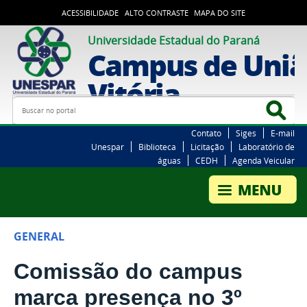
ACESSIBILIDADE
ALTO CONTRASTE
MAPA DO SITE
Universidade Estadual do Paraná
Campus de Uniã
Vitória
Busca
Bus
Contato
Siges
E-mail
Unespar
Biblioteca
Licitação
Laboratório de
águas
CEDH
Agenda Veicular
GENERAL
Comissão do campus
marca presença no 3º