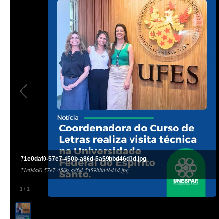
71e0daf0-57e7-450b-a86d-5a59bbd46d3d.jpg
71e0daf0-57e7-450b-a86d-5a59bbd46d3d.jpg
1
/
1