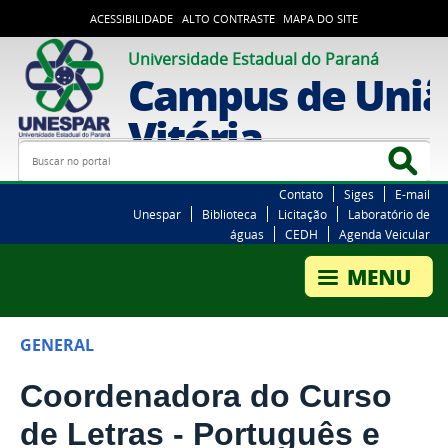
ACESSIBILIDADE
ALTO CONTRASTE
MAPA DO SITE
Universidade Estadual do Paraná
Campus de Uniã
Vitória
Busca
Bus
Contato
Siges
E-mail
Unespar
Biblioteca
Licitação
Laboratório de
águas
CEDH
Agenda Veicular
GENERAL
Coordenadora do Curso
de Letras - Português e