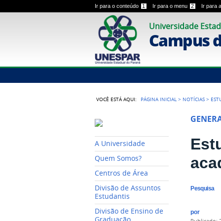
Ir para o conteúdo
1
Ir para o menu
2
Ir para
Universidade Estad
Campus de
VOCÊ ESTÁ AQUI:
PÁGINA INICIAL
>
NOTÍCIAS
>
EST
GENER
Est
A Universidade
aca
Quem Somos?
Centros de Área
Divisão de Assuntos
Pesquisa
Estudantis
Divisão de Ensino de
por
Graduação