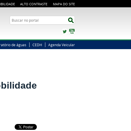
IBILIDADE
ALTO CONTRASTE
MAPA DO SITE
Busca
Buscar no portal
Twitter
YouTube
ratório de águas
CEDH
Agenda Veicular
obilidade