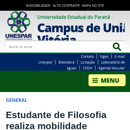
ACESSIBILIDADE
ALTO CONTRASTE
MAPA DO SITE
Universidade Estadual do Paraná
Campus de Uniã
Vitória
Busca
Bus
Contato
Siges
E-mail
Unespar
Biblioteca
Licitação
Laboratório de
águas
CEDH
Agenda Veicular
GENERAL
Estudante de Filosofia
realiza mobilidade