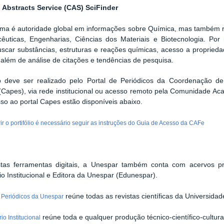
 Abstracts Service (CAS) SciFinder
rma é autoridade global em informações sobre Química, mas também r
êuticas, Engenharias, Ciências dos Materiais e Biotecnologia. Po
car substâncias, estruturas e reações químicas, acesso a propriedade
 além de análise de citações e tendências de pesquisa.
 deve ser realizado pelo Portal de Periódicos da Coordenação de
(Capes), via rede institucional ou acesso remoto pela Comunidade A
so ao portal Capes estão disponíveis abaixo.
ir o portifólio é necessário seguir as instruções do Guia de Acesso da CAFe
tas ferramentas digitais, a Unespar também conta com acervos próp
io Institucional e Editora da Unespar (Edunespar).
reúne todas as revistas científicas da Universida
e Periódicos da Unespar
reúne toda e qualquer produção técnico-científico-cultu
io Institucional