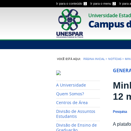
Ir para o conteúdo
1
Ir para o menu
2
Ir para
Universidade Estad
Campus de
VOCÊ ESTÁ AQUI:
PÁGINA INICIAL
>
NOTÍCIAS
>
MIN
GENER
Min
A Universidade
12 m
Quem Somos?
Centros de Área
Divisão de Assuntos
Pesquisa
Estudantis
A plataf
Divisão de Ensino de
Graduação