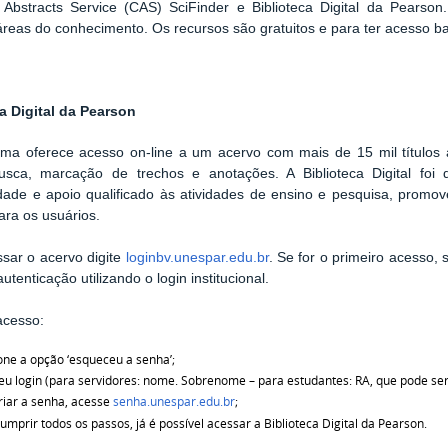
 Abstracts Service (CAS) SciFinder e Biblioteca Digital da Pearso
áreas do conhecimento. Os recursos são gratuitos e para ter acesso ba
a Digital da Pearson
rma oferece acesso on-line a um acervo com mais de 15 mil títulos
busca, marcação de trechos e anotações. A Biblioteca Digital foi d
idade e apoio qualificado às atividades de ensino e pesquisa, promov
para os usuários.
sar o acervo digite
loginbv.unespar.edu.br
. Se for o primeiro acesso,
autenticação utilizando o login institucional.
acesso:
one a opção ‘esqueceu a senha’;
eu login (para servidores: nome. Sobrenome – para estudantes: RA, que pode ser
riar a senha, acesse
senha.unespar.edu.br
;
umprir todos os passos, já é possível acessar a Biblioteca Digital da Pearson.