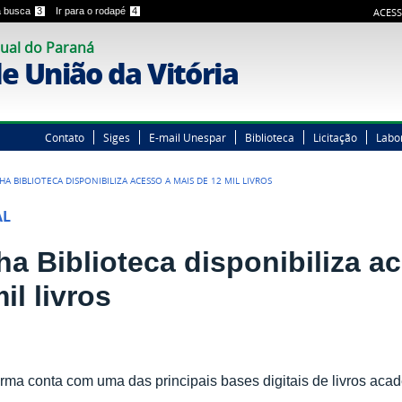
 a busca
3
Ir para o rodapé
4
ACESS
ual do Paraná
 União da Vitória
Contato
Siges
E-mail Unespar
Biblioteca
Licitação
Labo
HA BIBLIOTECA DISPONIBILIZA ACESSO A MAIS DE 12 MIL LIVROS
AL
ha Biblioteca disponibiliza a
il livros
orma conta com uma das principais bases digitais de livros aca