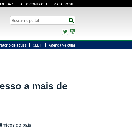
IBILIDADE
ALTO CONTRASTE
MAPA DO SITE
Busca
Buscar no portal
Twitter
YouTube
ratório de águas
CEDH
Agenda Veicular
cesso a mais de
dêmicos do país