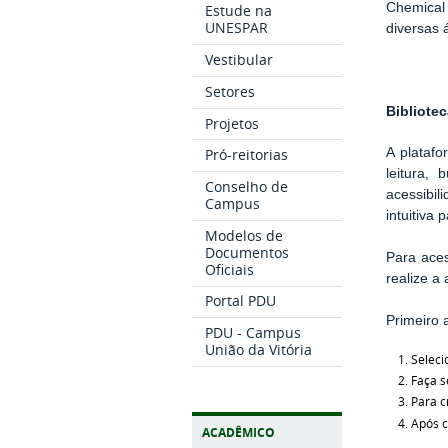
Chemical
Estude na
UNESPAR
diversas 
Vestibular
Setores
Bibliotec
Projetos
Pró-reitorias
A platafo
leitura, 
Conselho de
acessibil
Campus
intuitiva 
Modelos de
Documentos
Para aces
Oficiais
realize a 
Portal PDU
Primeiro 
PDU - Campus
União da Vitória
Seleci
Faça s
Para c
Após c
ACADÊMICO