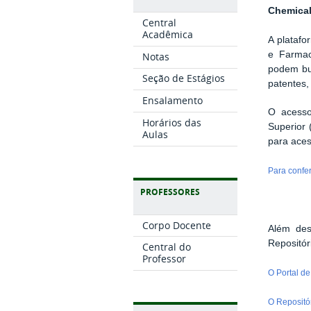
Chemical
Central
Acadêmica
A platafo
e Farmac
Notas
podem bus
Seção de Estágios
patentes,
Ensalamento
O acesso
Horários das
Superior 
Aulas
para aces
Para confer
PROFESSORES
Corpo Docente
Além des
Repositór
Central do
Professor
O Portal d
O Repositór