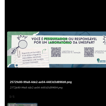
2572fe80-99a8-4de2-ae04-4483d3d896b9.png
2572fe80-99a8-4de2-ae04-4483d3d896b9.png
1
/
1