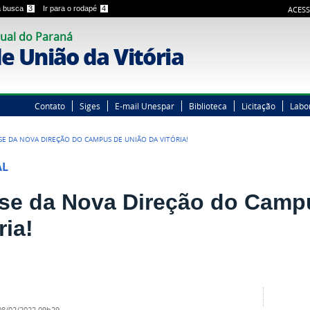
 a busca
3
Ir para o rodapé
4
ACESS
ual do Paraná
 União da Vitória
Contato
Siges
E-mail Unespar
Biblioteca
Licitação
Labo
SE DA NOVA DIREÇÃO DO CAMPUS DE UNIÃO DA VITÓRIA!
AL
se da Nova Direção do Camp
ria!