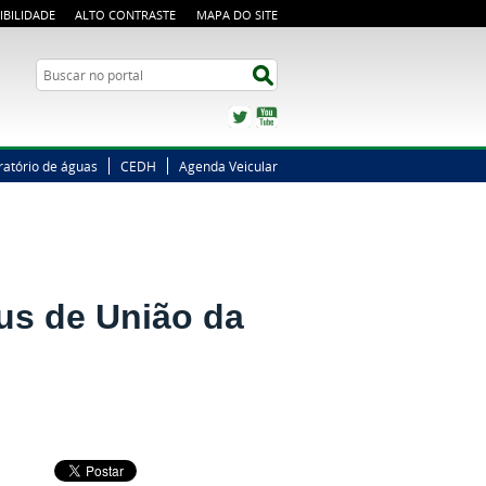
IBILIDADE
ALTO CONTRASTE
MAPA DO SITE
Busca
Buscar no portal
Twitter
YouTube
ratório de águas
CEDH
Agenda Veicular
us de União da