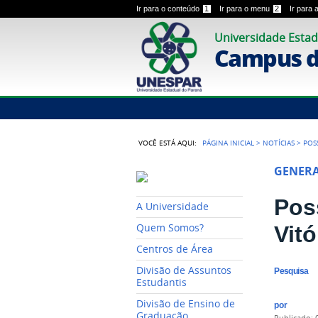
Ir para o conteúdo
1
Ir para o menu
2
Ir para
Universidade Estad
Campus de
VOCÊ ESTÁ AQUI:
PÁGINA INICIAL
>
NOTÍCIAS
>
POS
GENER
Pos
A Universidade
Vitó
Quem Somos?
Centros de Área
Divisão de Assuntos
Pesquisa
Estudantis
Divisão de Ensino de
por
Graduação