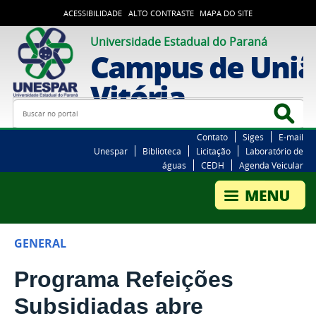
ACESSIBILIDADE
ALTO CONTRASTE
MAPA DO SITE
Universidade Estadual do Paraná
Campus de Uniã
Vitória
Busca
Bus
Contato
Siges
E-mail
Unespar
Biblioteca
Licitação
Laboratório de
águas
CEDH
Agenda Veicular
GENERAL
Programa Refeições
Subsidiadas abre