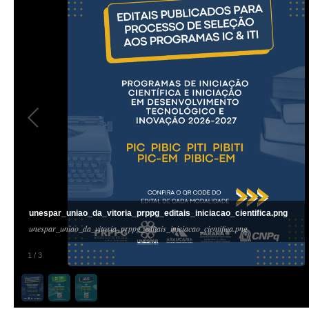
unespar_uniao_da_vitoria_prppg_editais_iniciacao_cientifica.png
unespar_uniao_da_vitoria_prppg_editais_iniciacao_cientifica.png
1
/
3