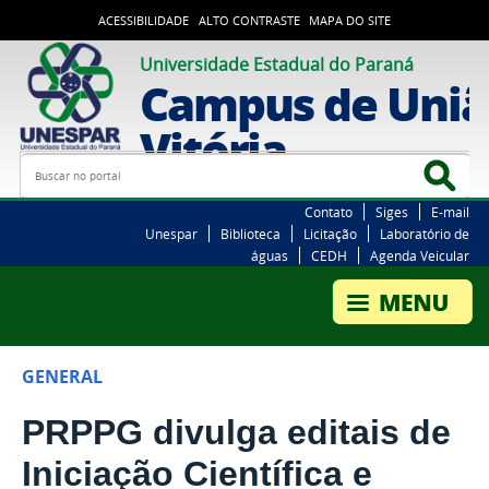
ACESSIBILIDADE
ALTO CONTRASTE
MAPA DO SITE
Universidade Estadual do Paraná
Campus de Uniã
Vitória
Busca
Bus
Contato
Siges
E-mail
Unespar
Biblioteca
Licitação
Laboratório de
águas
CEDH
Agenda Veicular
GENERAL
PRPPG divulga editais de
Iniciação Científica e