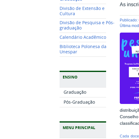
As inscr
Divisão de Extensão e
Cultura
publicado
:
Divisão de Pesquisa e Pós-
última mo
graduação
Calendário Acadêmico
Biblioteca Polonesa da
Unespar
ENSINO
Graduação
Pós-Graduação
distribu
Conselho
classific
MENU PRINCIPAL
Cada docen