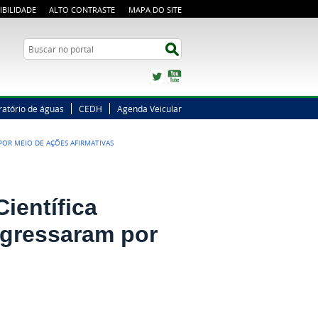
IBILIDADE
ALTO CONTRASTE
MAPA DO SITE
Busca
Buscar no portal
Twitter
YouTube
ratório de águas
CEDH
Agenda Veicular
 POR MEIO DE AÇÕES AFIRMATIVAS
ientífica
ngressaram por