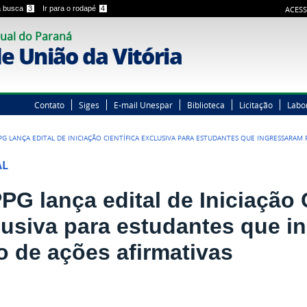
 a busca
3
Ir para o rodapé
4
ACESS
ual do Paraná
 União da Vitória
Contato
Siges
E-mail Unespar
Biblioteca
Licitação
Labo
PG LANÇA EDITAL DE INICIAÇÃO CIENTÍFICA EXCLUSIVA PARA ESTUDANTES QUE INGRESSARAM
AL
G lança edital de Iniciação C
lusiva para estudantes que i
o de ações afirmativas