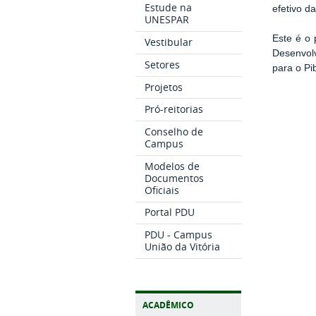
Estude na
efetivo d
UNESPAR
Este é o 
Vestibular
Desenvolv
Setores
para o Pi
Projetos
Pró-reitorias
Conselho de
Campus
Modelos de
Documentos
Oficiais
Portal PDU
PDU - Campus
União da Vitória
ACADÊMICO