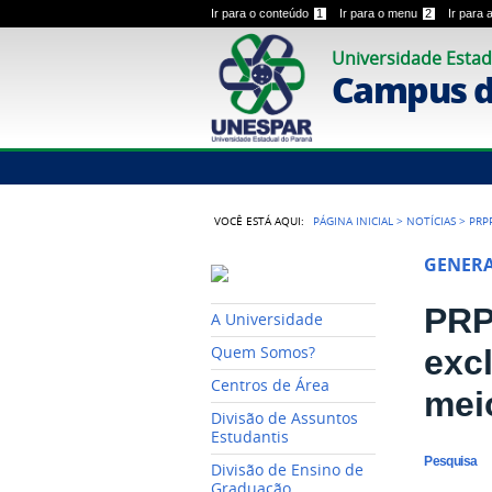
Ir para o conteúdo
1
Ir para o menu
2
Ir para
Universidade Estad
Campus de
VOCÊ ESTÁ AQUI:
PÁGINA INICIAL
>
NOTÍCIAS
>
PRP
GENER
PRPP
A Universidade
exc
Quem Somos?
Centros de Área
mei
Divisão de Assuntos
Estudantis
Pesquisa
Divisão de Ensino de
Graduação