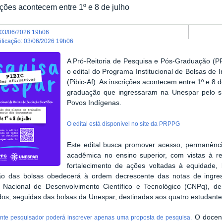
ições acontecem entre 1º e 8 de julho
03/06/2026 19h06
dificação
:
03/06/2026 19h06
A Pró-Reitoria de Pesquisa e Pós-Graduação (PR
o edital do Programa Institucional de Bolsas de I
(Pibic-Af). As inscrições acontecem entre 1º e 8 
graduação que ingressaram na Unespar pelo si
Povos Indígenas.
O edital está disponível no site da PRPPG
Este edital busca promover acesso, permanênci
acadêmica no ensino superior, com vistas à r
fortalecimento de ações voltadas à equidade, 
ição das bolsas obedecerá à ordem decrescente das notas de ingre
 Nacional de Desenvolvimento Científico e Tecnológico (CNPq), d
ados, seguidas das bolsas da Unespar, destinadas aos quatro estuda
O docent
te pesquisador poderá inscrever apenas uma proposta de pesquisa.