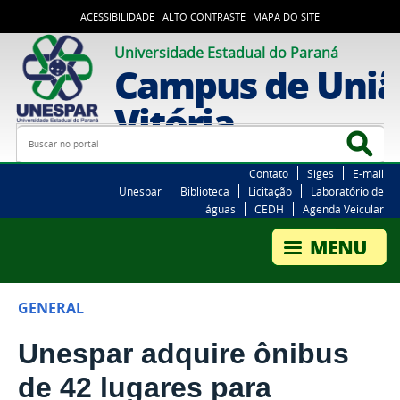
ACESSIBILIDADE
ALTO CONTRASTE
MAPA DO SITE
Universidade Estadual do Paraná
Campus de Uniã
Vitória
Busca
Bus
Contato
Siges
E-mail
Unespar
Biblioteca
Licitação
Laboratório de
águas
CEDH
Agenda Veicular
GENERAL
Unespar adquire ônibus
de 42 lugares para