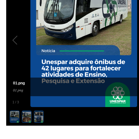
01.png
01.png
1
/
3