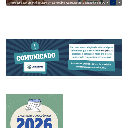
1
2
3
Propedh abre inscrições para IV Seminário Nacional de Educação em Direitos
Humanos