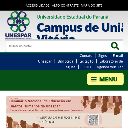
ACESSIBILIDADE
ALTO CONTRASTE
MAPA DO SITE
Universidade Estadual do Paraná
Campus de Uniã
Vitória
Busca
Bus
Contato
Siges
E-mail
Unespar
Biblioteca
Licitação
Laboratório de
águas
CEDH
Agenda Veicular