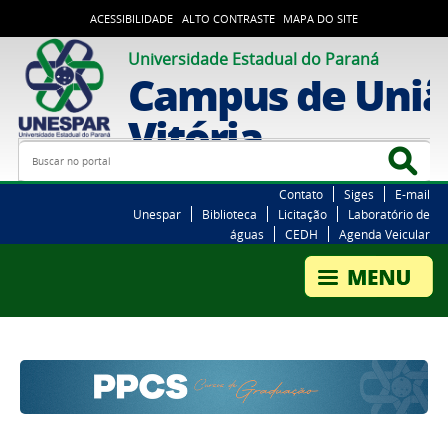
ACESSIBILIDADE
ALTO CONTRASTE
MAPA DO SITE
Universidade Estadual do Paraná
Campus de Uniã
Vitória
Busca
Bus
Contato
Siges
E-mail
Unespar
Biblioteca
Licitação
Laboratório de
águas
CEDH
Agenda Veicular