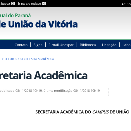
 a busca
3
Ir para o rodapé
4
ACESS
ual do Paraná
 União da Vitória
Contato
Siges
E-mail Unespar
Biblioteca
Licitação
Labo
L
>
SETORES
>
SECRETARIA ACADÊMICA
retaria Acadêmica
publicado
08/11/2018 10h19,
última modificação
08/11/2018 10h19
SECRETARIA ACADÊMICA DO
CAMPUS
DE UNIÃO 