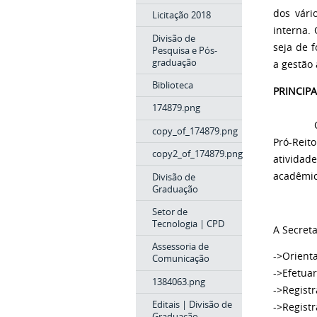
dos vári
Licitação 2018
interna.
Divisão de
seja de 
Pesquisa e Pós-
graduação
a gestão
Biblioteca
PRINCIPA
174879.png
Os servi
copy_of_174879.png
Pró-Reit
copy2_of_174879.png
atividad
acadêmic
Divisão de
Graduação
Setor de
Tecnologia | CPD
A Secret
Assessoria de
->Orient
Comunicação
->Efetua
1384063.png
->Regist
Editais | Divisão de
->Registr
Graduação