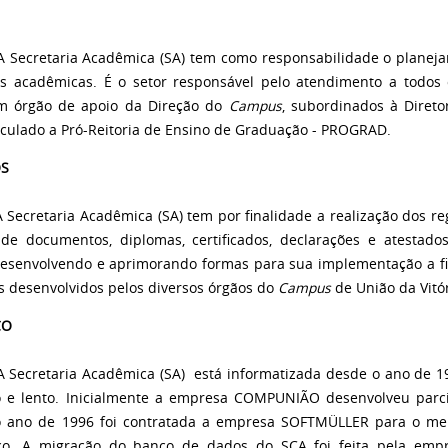
taria Acadêmica (SA) tem como responsabilidade o planejame
es acadêmicas. É o setor responsável pelo atendimento a todos
m órgão de apoio da Direção do
Campus
, subordinados à Direto
nculado a Pró-Reitoria de Ensino de Graduação - PROGRAD.
OS
aria Acadêmica (SA) tem por finalidade a realização dos regis
de documentos, diplomas, certificados, declarações e atestados
desenvolvendo e aprimorando formas para sua implementação a fim
s desenvolvidos pelos diversos órgãos do
Campus
de União da Vitór
CO
aria Acadêmica (SA) está informatizada desde o ano de 1987
o e lento. Inicialmente a empresa COMPUNIÃO desenvolveu parci
o ano de 1996 foi contratada a empresa SOFTMÜLLER para o me
co. A migração do banco de dados do SCA foi feita pela emp