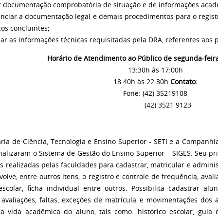
r documentação comprobatória de situação e de informações aca
enciar a documentação legal e demais procedimentos para o regis
os concluintes;
iar as informações técnicas requisitadas pela DRA, referentes aos 
Horário de Atendimento ao Público de segunda-feira 
13:30h às 17:00h
18:40h às 22:30h
Contato:
Fone: (42) 35219108
(42) 3521 9123
aria de Ciência, Tecnologia e Ensino Superior - SETI e a Companhi
nalizaram o Sistema de Gestão do Ensino Superior – SIGES. Seu pri
s realizadas pelas faculdades para cadastrar, matricular e admini
volve, entre outros itens, o registro e controle de frequência, a
escolar, ficha individual entre outros. Possibilita cadastrar al
r avaliações, faltas, exceções de matrícula e movimentações do
da vida acadêmica do aluno, tais como: histórico escolar, guia de