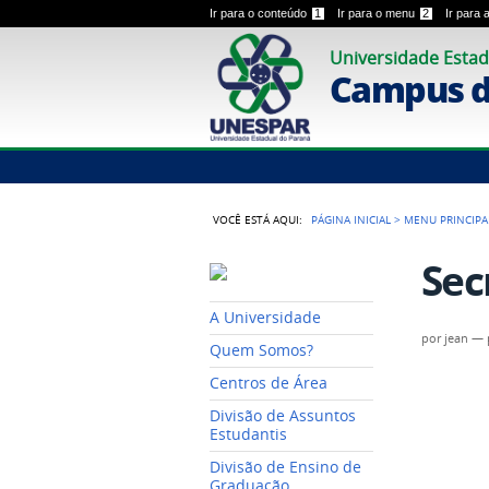
Ir para o conteúdo
1
Ir para o menu
2
Ir para
Universidade Estad
Campus de
VOCÊ ESTÁ AQUI:
PÁGINA INICIAL
>
MENU PRINCIPA
Sec
A Universidade
por
jean
—
Quem Somos?
Centros de Área
Divisão de Assuntos
Estudantis
Divisão de Ensino de
Graduação