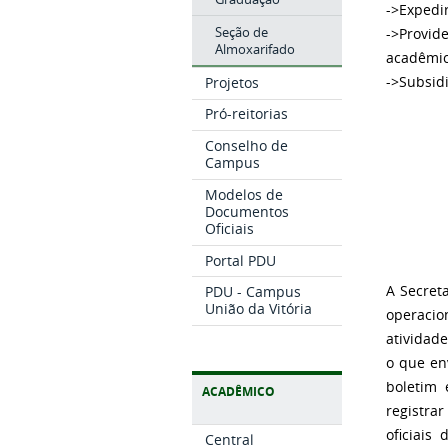
->Expedi
Seção de
->Provid
Almoxarifado
acadêmic
Projetos
->Subsid
Pró-reitorias
Conselho de
Campus
Modelos de
Documentos
Oficiais
Portal PDU
PDU - Campus
A Secret
União da Vitória
operacio
atividade
o que en
boletim 
ACADÊMICO
registra
oficiais 
Central