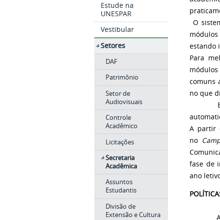
Estude na
praticam
UNESPAR
O sistem
Vestibular
módulos 
Setores
estando 
Para mel
DAF
módulos 
Patrimônio
comuns a
no que di
Setor de
Audiovisuais
Em 2006
automati
Controle
Acadêmico
A partir
no
Camp
Licitações
Comunica
Secretaria
fase de 
Acadêmica
ano letiv
Assuntos
Estudantis
POLÍTIC
Divisão de
Extensão e Cultura
As polít