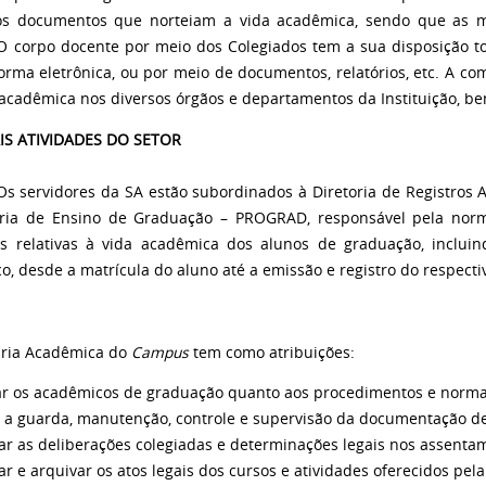
os documentos que norteiam a vida acadêmica, sendo que as 
 O corpo docente por meio dos Colegiados tem a sua disposição t
forma eletrônica, ou por meio de documentos, relatórios, etc. A
 acadêmica nos diversos órgãos e departamentos da Instituição, bem
IS ATIVIDADES DO SETOR
dores da SA estão subordinados à Diretoria de Registros Aca
oria de Ensino de Graduação – PROGRAD, responsável pela norm
es relativas à vida acadêmica dos alunos de graduação, inclui
o, desde a matrícula do aluno até a emissão e registro do respect
aria Acadêmica do
Campus
tem como atribuições:
ar os acadêmicos de graduação quanto aos procedimentos e normas
r a guarda, manutenção, controle e supervisão da documentação 
rar as deliberações colegiadas e determinações legais nos assent
ar e arquivar os atos legais dos cursos e atividades oferecidos pela