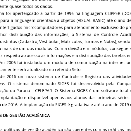
ente quase todos os dados.
a foi aperfeiçoado a partir de 1996 na linguagem CLIPPER (DOS
para a linguagem orientada a objetos (VISUAL BASIC) até o ano d
interligados microcomputadores para atendimento exclusivo do p
hor distribuição das informações, o Sistema de Controle Acad
distintos (Cadastro, Vestibular, Matrículas, Turmas e Notas), sen
 mais de um dos módulos. Com a divisão em módulos, consegue-se 
z respeito ao acesso as informações e a distribuição das tarefas e
 foi instalado um módulo de comunicação na internet onde
camente será atualizado no referido Setor.
 de 2016 um novo sistema de Controle e Registro das atividad
us
. O sistema denominado SIGES
foi desenvolvido pela Compa
ção do Paraná – CELEPAR. O Sistema SIGES é um software total
implantação e disponível apenas aos alunos das primeiras séries
o de 2016. A implantação do SIGES é gradativa e até o ano de 2019
AS DE GESTÃO ACADÊMICA
icas de gestão acadêmica são coerentes com as práticas insti