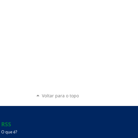
Voltar para o topo
RSS
O que é?